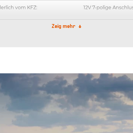
derlich vom KFZ:
12V 7-polige Anschlu
ale Arbeitswinkel:
15˚
Zeig mehr