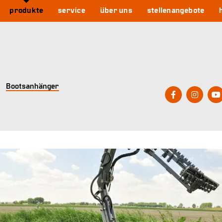
produkte
service
über uns
stellenangebote
Bootsanhänger