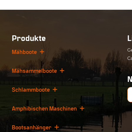
Produkte
L
G
Mähboote
C
Mähsammelboote
N
Schlammboote
Amphibischen Maschinen
Bootsanhänger