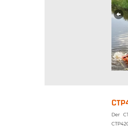
1
2
3
CTP
Der CT
CTP420