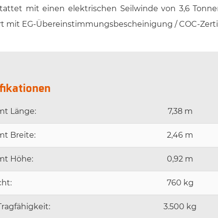
tattet mit einen elektrischen Seilwinde von 3,6 Tonne
ert mit EG-Übereinstimmungsbescheinigung / COC-Zerti
fikationen
mt Länge:
7,38 m
t Breite:
2,46 m
mt Höhe:
0,92 m
ht:
760 kg
Tragfähigkeit:
3.500 kg