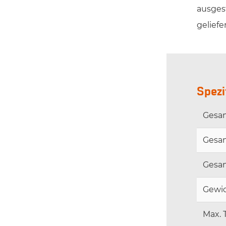
ausges
gelief
Spezi
Gesa
Gesam
Gesa
Gewic
Max. 