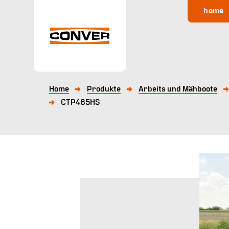
home
Home
Produkte
Arbeits und Mähboote
CTP485HS