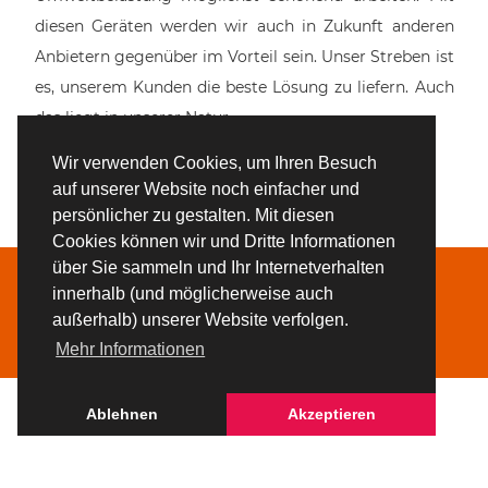
diesen Geräten werden wir auch in Zukunft anderen
Anbietern gegenüber im Vorteil sein. Unser Streben ist
es, unserem Kunden die beste Lösung zu liefern. Auch
das liegt in unserer Natur.
Wir verwenden Cookies, um Ihren Besuch
auf unserer Website noch einfacher und
persönlicher zu gestalten. Mit diesen
Cookies können wir und Dritte Informationen
über Sie sammeln und Ihr Internetverhalten
innerhalb (und möglicherweise auch
ert
Bahnbrech
außerhalb) unserer Website verfolgen.
Mehr Informationen
Ablehnen
Akzeptieren
Der Spezialist für Maschinen