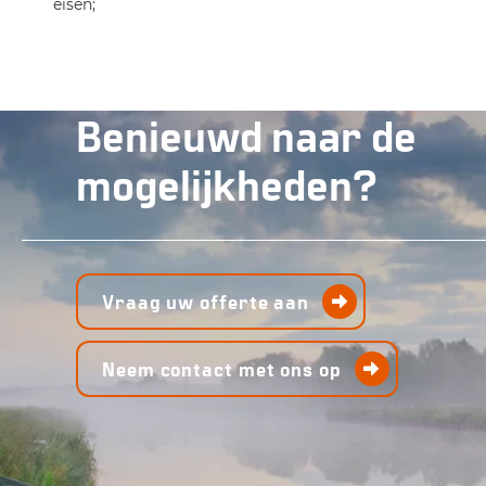
Hydrauliektank:
90 L met zuig- en
eisen;
retourfilter
Hydrauliekolie:
Univis N46
Benieuwd naar de
Maximum
7 km/u
vaarsnelheid:
mogelijkheden?
Vraag uw offerte aan
Neem contact met ons op