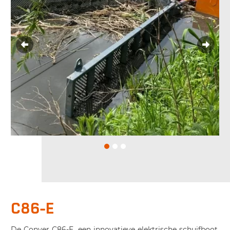
C86-E
De Conver C86-E, een innovatieve elektrische schuifboot,