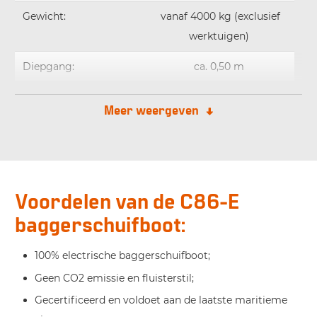
Gewicht:
vanaf 4000 kg (exclusief
werktuigen)
Diepgang:
ca. 0,50 m
Kleur:
Oranje RAL2004 / Grijs
Meer weergeven
RAL7012
Motor:
17 kW electromotor
Emissieklasse:
Stage V
Voordelen van de C86-E
Voortstuwing vooruit:
Externe lier
baggerschuifboot:
Hydraulische
1x tandwielpomp, 30 l/min
100% electrische baggerschuifboot;
installatie:
Geen CO2 emissie en fluisterstil;
Brandstoftank:
75 L
Gecertificeerd en voldoet aan de laatste maritieme